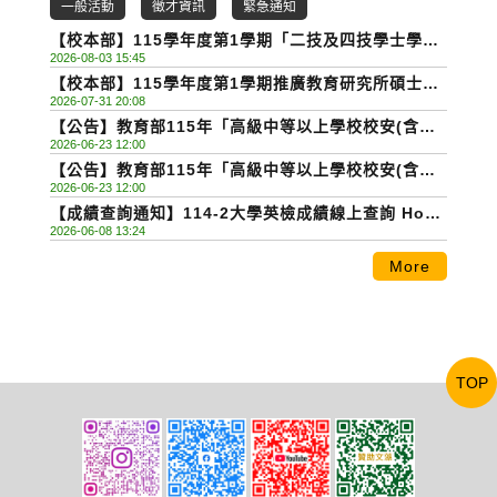
一般活動
徵才資訊
緊急通知
【校本部】115學年度第1學期「二技及四技學士學分
2026-08-03 15:45
班」招生公告Class information on main
【校本部】115學年度第1學期推廣教育研究所碩士學
campus
2026-07-31 20:08
分班招生簡章Class information on main
【公告】教育部115年「高級中等以上學校校安(含學
campus
2026-06-23 12:00
務創新)儲備人員培訓」8月軍訓教官專班錄取人員名
【公告】教育部115年「高級中等以上學校校安(含學
單及網路報到作業
2026-06-23 12:00
務創新)儲備人員培訓」7月正修試辦計畫錄取人員名
【成績查詢通知】114-2大學英檢成績線上查詢 How
單及網路報到作業
2026-06-08 13:24
To Access Your CSEPT Results Online
More
TOP