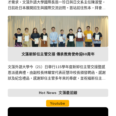
才需求，文藻外語大學國際長翁一珍日與日文系主任陳淑瑩，
日前赴日本展開招生與國際交流訪問。首站前往熊本，拜會熊
本市教育委員會、多所高中及九州路德學院大學，持續推動學
生交換、華語學習、短期研習及招生合作，拓展台日教育合作
網絡。
文藻新卸任主管交接 傳承教育使命迎60周年
文藻外語大學今（21）日舉行115學年度新卸任主管交接暨感
恩派遣典禮，由副校長林耀堂代表莊慧玲校長頒發聘函、感謝
狀及紀念禮品，感謝卸任主管多年來的奉獻，並祝福新任主管
承擔新使命，象徵責任傳承與教育使命的延續。典禮在溫馨隆
重的氛圍中進行，不僅凝聚團隊向心力，也為新學年度校務發
Hot News
文藻最前線
展注入嶄新動能。
Youtube