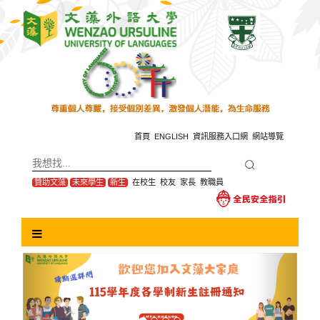
跳
到
主
要
內
容
區
塊
首頁
ENGLISH
資訊服務入口網
網站導覽
贊助文藻
未來學生
新生
在校生
校友
家長
教職員
Previous
Next