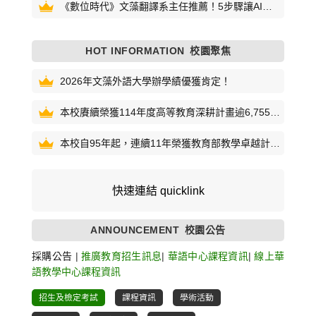
《數位時代》文藻翻譯系主任推薦！5步驟讓AI當
你的英語口說家教
HOT INFORMATION
校園聚焦
2026年文藻外語大學辦學績優獲肯定！
本校賡續榮獲114年度高等教育深耕計畫逾6,755萬
元補助！
本校自95年起，連續11年榮獲教育部教學卓越計畫
補助累計逾5億元
快速連結 quicklink
ANNOUNCEMENT
校園公告
採購公告
|
推廣教育招生訊息
|
華語中心課程資訊
|
線上華
語教學中心課程資訊
招生及檢定考試
課程資訊
學術活動